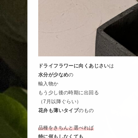
ドライフラワーに向くあじさい
は
水分が少なめ
の
輸入物か
もう少し後の時期に出回る
（7月以降ぐらい）
花弁も薄いタイプ
のもの
品種をきちんと選べれば
特に何もしなくても