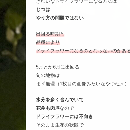
きれいなドライフラワーになる方法は
じつは
やり方の問題ではない
出回る時期と
品種により
ドライフラワーになるのとならないのがあ
5月とか6月に出回る
旬の地物は
まず無理（1枚目の画像みたいなやつね♬）
水分を多く含んでいて
花弁も肉厚
なので
ドライフラワーには不向き
そのまま生花の状態で