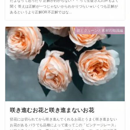
だよなって思ったり 正解がわからない・・ って生徒さんの声もよく
聞く 答えは正解が一つじゃないからわかりづらいｗいくつも正解が
あるというより正解OR不正解ではな...
花とグリーンと素材の知識編
咲き進むお花と咲き進まないお花
切花には切られてから咲き進んでくれるお花とうまく咲き進まない
お花がある バラでも品種によって違ってこの「ビンテージレース」