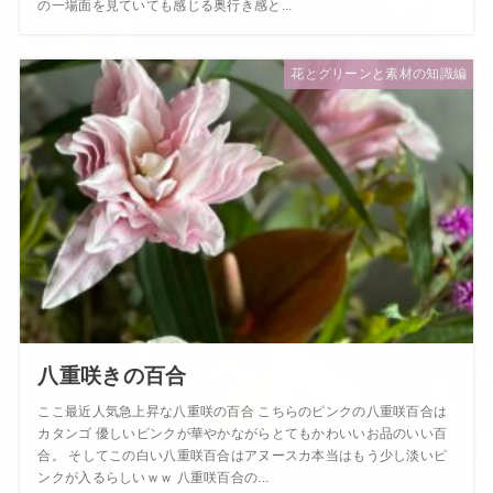
の一場面を見ていても感じる奥行き感と...
花とグリーンと素材の知識編
八重咲きの百合
ここ最近人気急上昇な八重咲の百合 こちらのピンクの八重咲百合は
カタンゴ 優しいピンクが華やかながらとてもかわいいお品のいい百
合。 そしてこの白い八重咲百合はアヌースカ本当はもう少し淡いピ
ンクが入るらしいｗｗ 八重咲百合の...