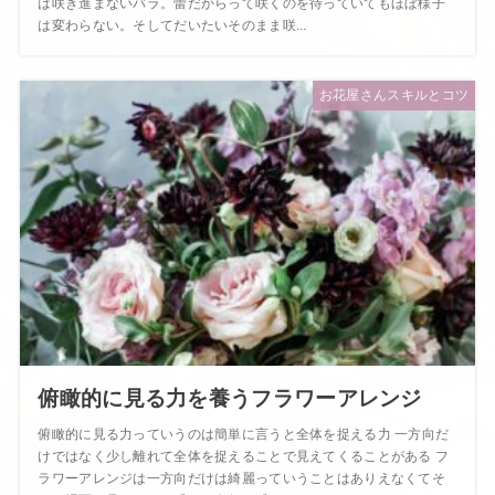
は咲き進まないバラ。蕾だからって咲くのを待っていてもほぼ様子
は変わらない。そしてだいたいそのまま咲...
お花屋さんスキルとコツ
俯瞰的に見る力を養うフラワーアレンジ
俯瞰的に見る力っていうのは簡単に言うと全体を捉える力 一方向だ
けではなく少し離れて全体を捉えることで見えてくることがある フ
ラワーアレンジは一方向だけは綺麗っていうことはありえなくてそ