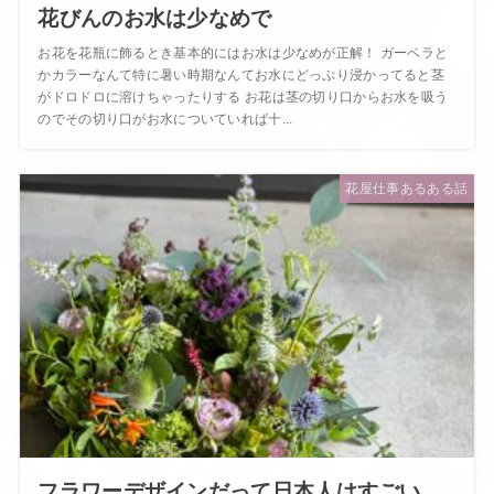
花びんのお水は少なめで
お花を花瓶に飾るとき基本的にはお水は少なめが正解！ ガーベラと
かカラーなんて特に暑い時期なんてお水にどっぷり浸かってると茎
がドロドロに溶けちゃったりする お花は茎の切り口からお水を吸う
のでその切り口がお水についていれば十...
花屋仕事あるある話
フラワーデザインだって日本人はすごい