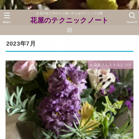
">
');
お花の生け方のコツ扱い方も㊙テクニック公開
花屋のテクニックノート
MENU
SEARCH
2023年7月
お花屋さんスキルとコツ