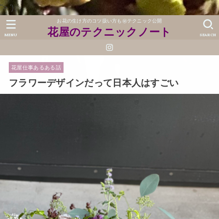
">
');
お花の生け方のコツ扱い方も㊙テクニック公開
花屋のテクニックノート
MENU
SEARCH
花屋仕事あるある話
フラワーデザインだって日本人はすごい